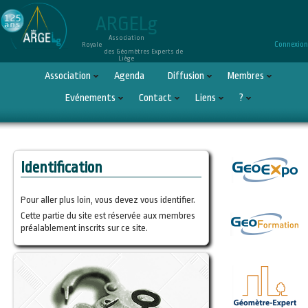
ARGELg
Association
Connexion
Royale
des Géomètres Experts de
Liège
Association
Agenda
Diffusion
Membres
Evénements
Contact
Liens
?
Identification
Pour aller plus loin, vous devez vous identifier.
Cette partie du site est réservée aux membres
préalablement inscrits sur ce site.