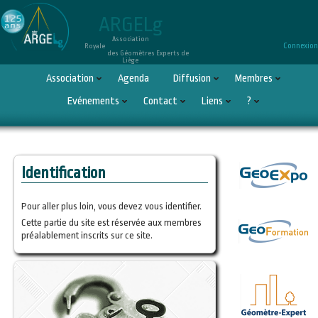
ARGELg
Association
Connexion
Royale
des Géomètres Experts de
Liège
Association
Agenda
Diffusion
Membres
Evénements
Contact
Liens
?
Identification
Pour aller plus loin, vous devez vous identifier.
Cette partie du site est réservée aux membres
préalablement inscrits sur ce site.